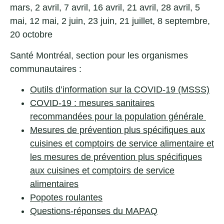
mars
,
2 avril
,
7 avril
,
16 avril
,
21 avril
,
28 avril
,
5
mai
,
12 mai
,
2 juin
,
23 juin
,
21 juillet
,
8 septembre
,
20 octobre
Santé Montréal,
section pour les organismes
communautaires
:
Outils d’information sur la COVID-19
(MSSS)
COVID-19 : mesures sanitaires
recommandées pour la population générale
Mesures de prévention plus spécifiques aux
cuisines et comptoirs de service alimentaire et
les mesures de prévention plus spécifiques
aux cuisines et comptoirs de service
alimentaires
Popotes roulantes
Questions-réponses du MAPAQ