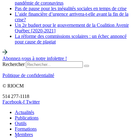
pandémie de coronavirus
Pas de pause pour les inégalités sociales en temps de crise
L’aide financière d’urgence arrivera-t-elle avant la fin de la
crise?
Un 2e budget pour le gouvernement de la Coalition Avenir
Québec [2020-2021]
La réforme des commissions scolaires : un échec annoncé
pour cause de plagiat
Abonnez-vous à notre infolettre !
Rechercher
Politique de confidentialité
© RIOCM
514 277-1118
info@riocm.org
Facebook-f
Twitter
Actualités
Publications
Outils
Formations
Membres