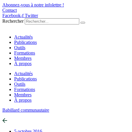
Aller
Abonnez-vous à notre infolettre !
au
Contact
contenu
Facebook-f
Twitter
Rechercher
Actualités
Publications
Outils
Formations
Membres
À propos
Actualités
Publications
Outils
Formations
Membres
À propos
Babillard communautaire
5 octobre 2016