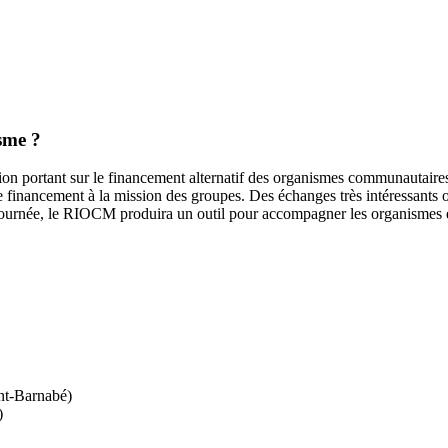
sme ?
exion portant sur le financement alternatif des organismes communautaire
de financement à la mission des groupes. Des échanges très intéressants 
 journée, le RIOCM produira un outil pour accompagner les organismes da
nt-Barnabé)
)