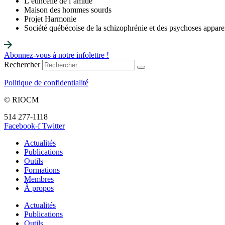
L’étincelle de l’amitié
Maison des hommes sourds
Projet Harmonie
Société québécoise de la schizophrénie et des psychoses appare
Abonnez-vous à notre infolettre !
Rechercher
Politique de confidentialité
© RIOCM
514 277-1118
info@riocm.org
Facebook-f
Twitter
Actualités
Publications
Outils
Formations
Membres
À propos
Actualités
Publications
Outils