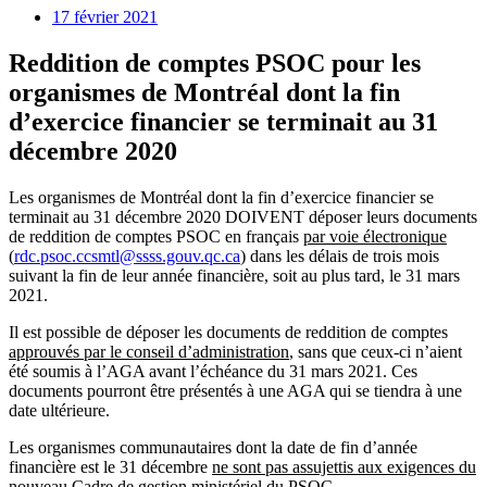
17 février 2021
Reddition de comptes PSOC pour les
organismes de Montréal dont la fin
d’exercice financier se terminait au 31
décembre 2020
Les organismes de Montréal dont la fin d’exercice financier se
terminait au 31 décembre 2020 DOIVENT déposer leurs documents
de reddition de comptes PSOC en français
par voie électronique
(
rdc.psoc.ccsmtl@ssss.gouv.qc.
ca
) dans les délais de trois mois
suivant la fin de leur année financière, soit au plus tard, le 31 mars
2021.
Il est possible de déposer les documents de reddition de comptes
approuvés par le conseil d’administration
, sans que ceux-ci n’aient
été soumis à l’AGA avant l’échéance du 31 mars 2021. Ces
documents pourront être présentés à une AGA qui se tiendra à une
date ultérieure.
Les organismes communautaires dont la date de fin d’année
financière est le 31 décembre
ne sont pas assujettis aux exigences du
nouveau Cadre de gestion ministériel du PSOC
.