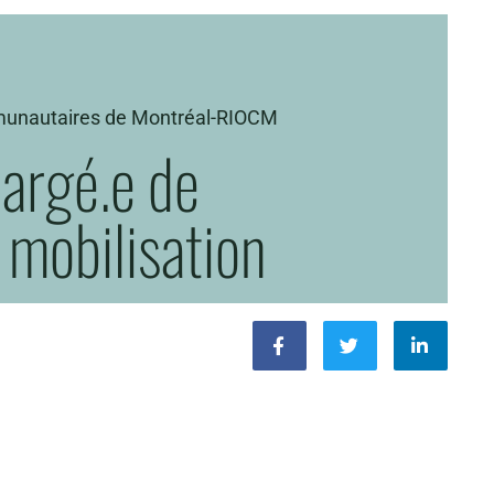
munautaires de Montréal-RIOCM
hargé.e de
mobilisation