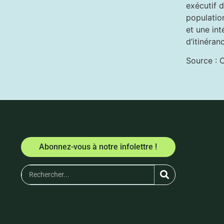
exécutif d
population
et une in
d’itinéran
Source :
Abonnez-vous à notre infolettre !