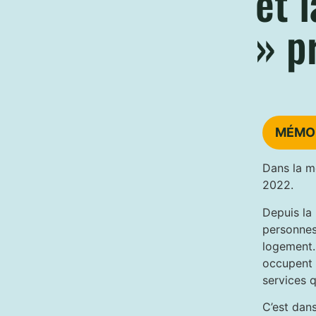
et 
» p
MÉMOI
Dans la m
2022.
Depuis la
personnes 
logement.
occupent 
services q
C’est dans