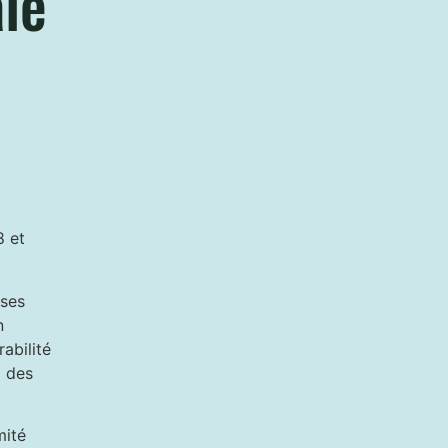
ale
8 et
uses
n
abilité
à des
mité