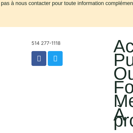
 pas à nous contacter pour toute information complément
Ac
514 277-1118
info@riocm.org
Pu
Ou
Fo
M
À
pr