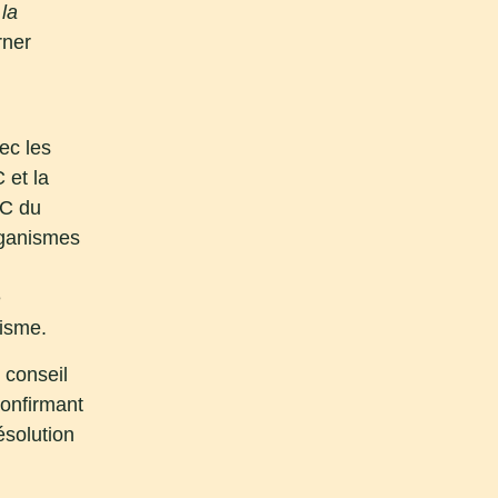
la
rner
ec les
 et la
OC du
organismes
e
isme.
 conseil
confirmant
ésolution