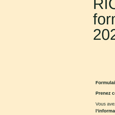
RI
fo
20
Formula
Prenez 
Vous avez
l’inform