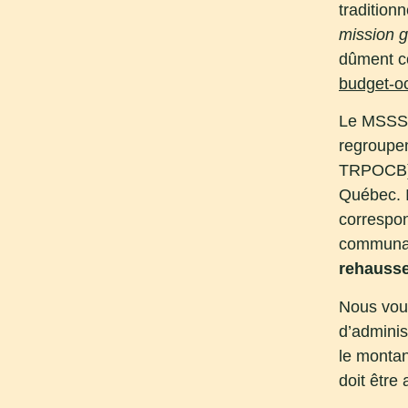
tradition
mission g
dûment co
budget-o
Le MSSS a
regroupem
TRPOCB).
Québec. I
correspon
communau
rehauss
Nous vous
d’adminis
le montan
doit être