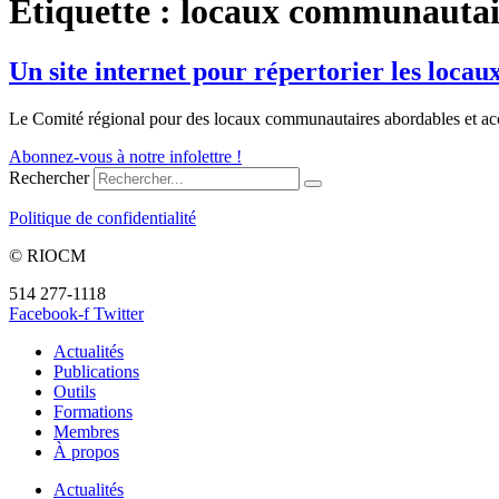
Étiquette :
locaux communautai
Un site internet pour répertorier les loc
Le Comité régional pour des locaux communautaires abordables et acc
Abonnez-vous à notre infolettre !
Rechercher
Politique de confidentialité
© RIOCM
514 277-1118
info@riocm.org
Facebook-f
Twitter
Actualités
Publications
Outils
Formations
Membres
À propos
Actualités