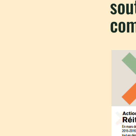
sou
com