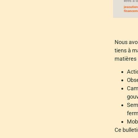
Nous avon
tiens à m
matières 
Acti
Obse
Camp
gouv
Sema
ferm
Mobi
Ce bulleti