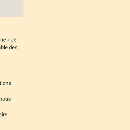
gne « Je
able des
tions
 nous
aire