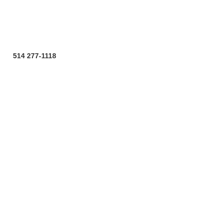
Politique de confidentialité
© RIOCM
514 277-1118
info@riocm.org
ACTUALITÉS
PUBLICATIONS
OUTILS
FORMATIONS
MEMBRES
À PROPOS
DEVENIR MEMBRE
CONTACT