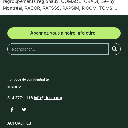
regroupements régionaux: COMACO, CRADI, DéPhy
Montréal, RACOR, RAFSSS, RAPSIM, RIOCM, TOMS.…
Abonnez-vous à notre infolettre !
Politique de confidentialité
© RIOCM
514 277-1118
info@riocm.org
ACTUALITÉS